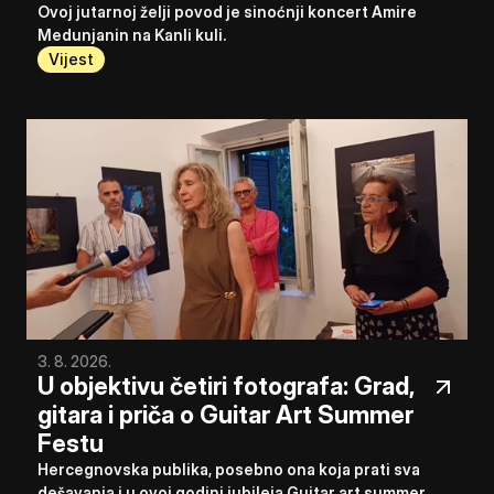
Ovoj jutarnoj želji povod je sinoćnji koncert Amire 
Medunjanin na Kanli kuli.
Vijest
3. 8. 2026.
U objektivu četiri fotografa: Grad, 
gitara i priča o Guitar Art Summer 
Festu
Hercegnovska publika, posebno ona koja prati sva 
dešavanja i u ovoj godini jubileja Guitar art summer 